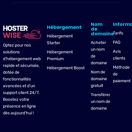
Nom
Inform
Hébergement
de
domaine
Tarifs
Hébergement
FAQ
Acheter
Starter
Optez pour nos
un nom
Avis
Hébergement
solutions
de
clients
Premium
d’hébergement web
domaine
rapide et sécurisée,
Méthode
Hébergement Boost
Nom de
dotée de
de
domaine
fonctionnalités
paiement
gratuit
avancées et d’un
support client 24/7.
Transférer
Boostez votre
un nom de
présence en ligne
domaine
dès aujourd’hui !