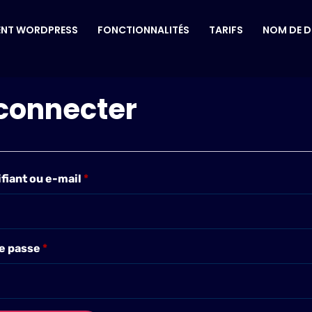
ENT WORDPRESS
FONCTIONNALITÉS
TARIFS
NOM DE 
connecter
ifiant ou e-mail
*
e passe
*