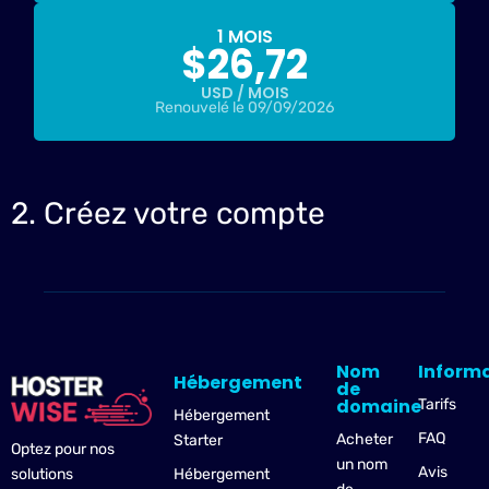
1 MOIS
$
26,72
USD / MOIS
Renouvelé le 09/09/2026
2. Créez votre compte
Nom
Inform
Hébergement
de
domaine
Tarifs
Hébergement
FAQ
Acheter
Starter
Optez pour nos
un nom
Avis
Hébergement
solutions