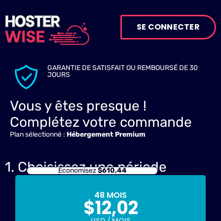
SE CONNECTER
GARANTIE DE SATISFAIT OU REMBOURSÉ DE 30
JOURS
Vous y êtes presque !
Complétez votre commande
Plan sélectionné :
Hébergement Premium
1. Choisissez une période
Economisez
$
610,44
48 MOIS
$
12,02
USD / MOIS